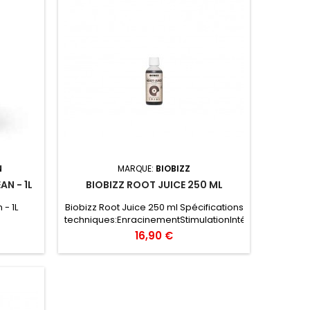
N
MARQUE:
BIOBIZZ
N - 1L
BIOBIZZ ROOT JUICE 250 ML
- 1L
Biobizz Root Juice 250 ml Spécifications
techniques:EnracinementStimulationIntérieurExtérieu
régulierSystèmes d’arrosagePlantes
16,90 €
hydroponiques -Dérivés du l’acide
humique etd’algues.-Stimule la
croissance de racinesvigoureuses.-
Prépare vos plantes pour
uneabsorption plus rapide des
nutriments.