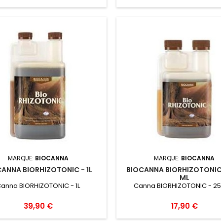
e et la tolérance au stress lors
conduite et la tolérance au str
hases sensibles (rempotage,
des phases sensibles (remp
 en floraison). Substrats Terre,
passage en floraison). Substra
o, laine de roche. Systèmes
coco, laine de roche. Sys
nie, goutte‑à‑goutte, NFT, DWC,
Aéroponie, goutte‑à‑goutte, N
w. Dosage indicatif En pratique
ebb&flow. Dosage indicatif En 
ment observée : autour de 2...
largement observée : autour 
MARQUE:
BIOCANNA
MARQUE:
BIOCANNA
ANNA BIORHIZOTONIC - 1L
BIOCANNA BIORHIZOTONIC
ML
anna BIORHIZOTONIC - 1L
Canna BIORHIZOTONIC - 25
39,90 €
17,90 €