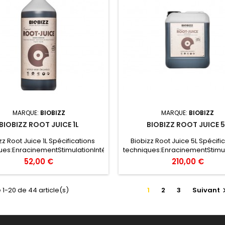
MARQUE:
BIOBIZZ
MARQUE:
BIOBIZZ
BIOBIZZ ROOT JUICE 1L
BIOBIZZ ROOT JUICE 5
zz Root Juice 1L Spécifications
Biobizz Root Juice 5L Spécifi
ues:EnracinementStimulationIntérieurExtérieurArrosage
techniques:EnracinementStimul
erSystèmes d’arrosagePlantes
régulierSystèmes d’arrosage
52,00 €
210,00 €
poniques -Dérivés du l’acide
hydroponiques -Dérivés du l
ique etd’algues.-Stimule la
humique etd’algues.-Stimu
sance de racinesvigoureuses.-
croissance de racinesvigour
 1-20 de 44 article(s)
1
2
3
Suivant
Prépare vos plantes pour
Prépare vos plantes po
absorption plus rapide des
uneabsorption plus rapide
nutriments.
nutriments.