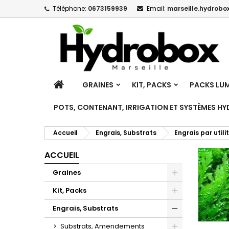
Téléphone:
0673159939
Email:
marseille.hydrobox
M
(
C
C
add_circle_outline
((
Vo
No
d'e
ACCUEIL
GRAINES
KIT, PACKS
PACKS LUM
POTS, CONTENANT, IRRIGATION ET SYSTÈMES H
Accueil
Engrais, Substrats
Engrais par utili
ACCUEIL
Graines
Toggle
Kit, Packs
Toggle
Engrais, Substrats
Toggle
Substrats, Amendements