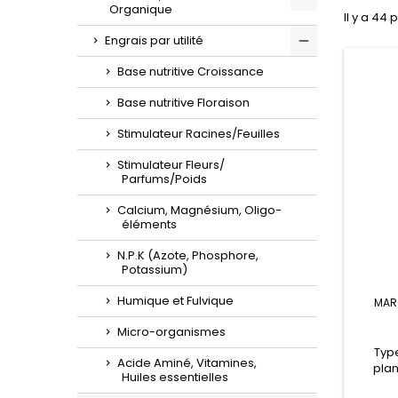
Organique
Il y a 44 
Toggle
Engrais par utilité
Toggle
Base nutritive Croissance
Base nutritive Floraison
Stimulateur Racines/Feuilles
Stimulateur Fleurs/
Parfums/Poids
Calcium, Magnésium, Oligo-
éléments
N.P.K (Azote, Phosphore,
Potassium)
Humique et Fulvique
MAR
Micro-organismes
Typ
Acide Aminé, Vitamines,
plan
Huiles essentielles
flo