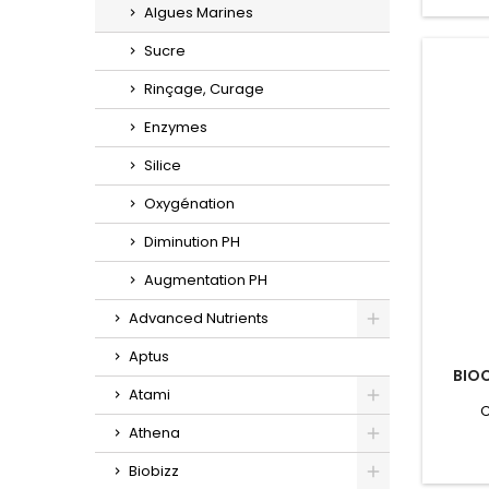
conduit
Algues Marines
des p
passage
Sucre
coc
Aéropo
Rinçage, Curage
ebb&flo
large
Enzymes
Silice
Oxygénation
Diminution PH
Augmentation PH
Advanced Nutrients
Toggle
Aptus
BIOC
Atami
C
Toggle
Athena
Toggle
Biobizz