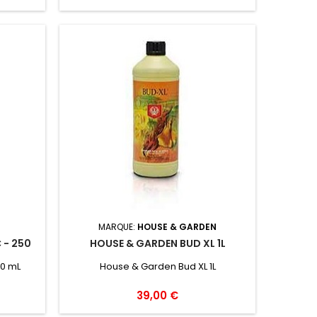
ess lors
conduite et la tolérance au stress lors
otage,
des phases sensibles (rempotage,
ts Terre,
passage en floraison). Substrats Terre,
tèmes
coco, laine de roche. Systèmes
FT, DWC,
Aéroponie, goutte‑à‑goutte, NFT, DWC,
pratique
ebb&flow. Dosage indicatif En pratique
de 2...
largement observée : autour de 2...
MARQUE:
HOUSE & GARDEN
 - 250
HOUSE & GARDEN BUD XL 1L
0 mL
House & Garden Bud XL 1L
39,00 €