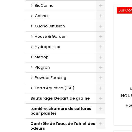
Toggle
BioCanna
Sur C
Toggle
Canna
Toggle
Guano Diffusion
Toggle
House & Garden
Toggle
Hydropassion
Toggle
Metrop
Toggle
Plagron
Toggle
Powder Feeding
Toggle
Terra Aquatica (T.A.)
HOUS
Toggle
Bouturage, Départ de graine
Ho
Toggle
Lumière, chambre de cultures
pour plantes
Toggle
Contrôle de l'eau, de l'air et des
odeurs
Toggle