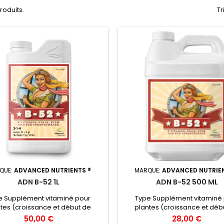
produits.
Tr
QUE:
ADVANCED NUTRIENTS ®
MARQUE:
ADVANCED NUTRIEN
ADN B-52 1L
ADN B-52 500 ML
e Supplément vitaminé pour
Type Supplément vitaminé
tes (croissance et début de
plantes (croissance et déb
raison). Objectif Stabiliser la
floraison). Objectif Stabilis
50,00 €
28,00 €