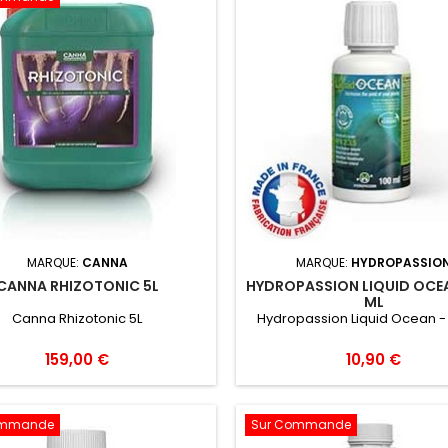
MARQUE:
CANNA
MARQUE:
HYDROPASSIO
CANNA RHIZOTONIC 5L
HYDROPASSION LIQUID OCEA
ML
Canna Rhizotonic 5L
Hydropassion Liquid Ocean -
159,00 €
10,90 €
ommande
Sur Commande