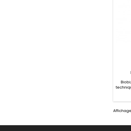
Biobi
techniq
réguli
hydro
hum
crois
Affichage
une