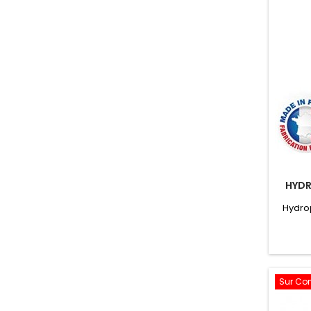
HYDR
Hydro
Sur C