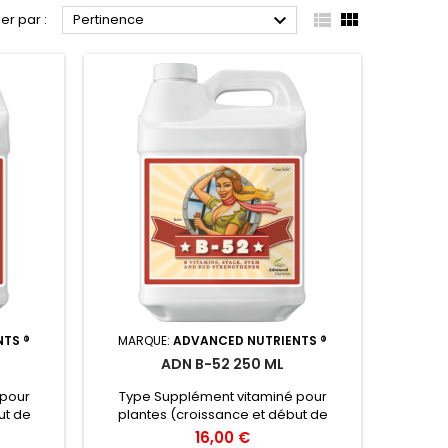



ier par :
Pertinence
TS ®
MARQUE:
ADVANCED NUTRIENTS ®
ADN B-52 250 ML
 pour
Type Supplément vitaminé pour
ut de
plantes (croissance et début de
er la
floraison). Objectif Stabiliser la
16,00 €