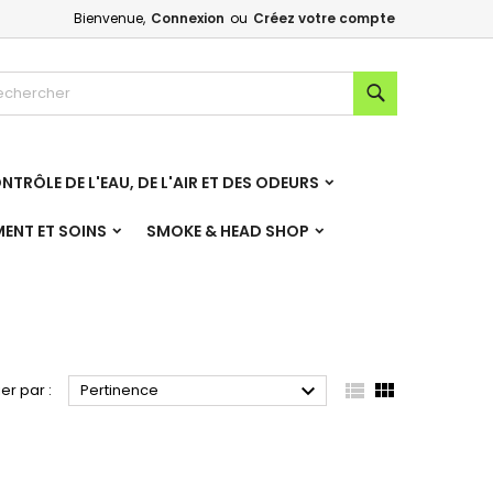
Bienvenue,
Connexion
ou
Créez votre compte
×
×
×
×
Rechercher
NTRÔLE DE L'EAU, DE L'AIR ET DES ODEURS
)
n
MENT ET SOINS
SMOKE & HEAD SHOP
s



ier par :
Pertinence