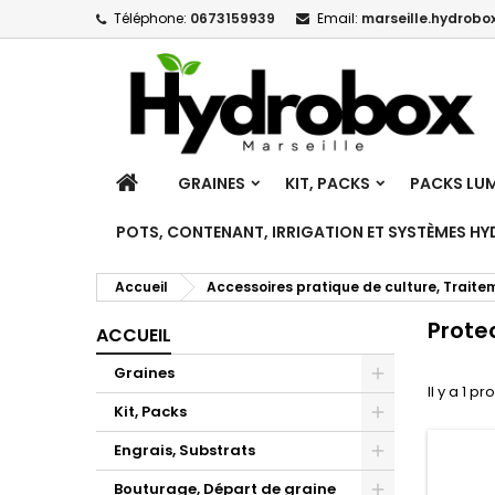
Téléphone:
0673159939
Email:
marseille.hydrobox
M
(
C
C
add_circle_outline
((
Vo
No
d'e
ACCUEIL
GRAINES
KIT, PACKS
PACKS LUM
POTS, CONTENANT, IRRIGATION ET SYSTÈMES H
Accueil
Accessoires pratique de culture, Traite
Prote
ACCUEIL
Graines
Il y a 1 pr
Toggle
Kit, Packs
Toggle
Engrais, Substrats
Toggle
Bouturage, Départ de graine