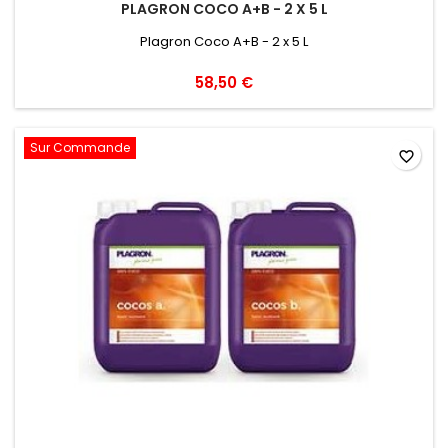
PLAGRON COCO A+B - 2 X 5 L
Plagron Coco A+B - 2 x 5 L
58,50 €
Sur Commande
favorite_border