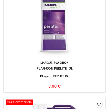
MARQUE:
PLAGRON
PLAGRON PERLITE 10L
Plagron PERLITE 10L
7,90 €
Sur Commande
favorite_border