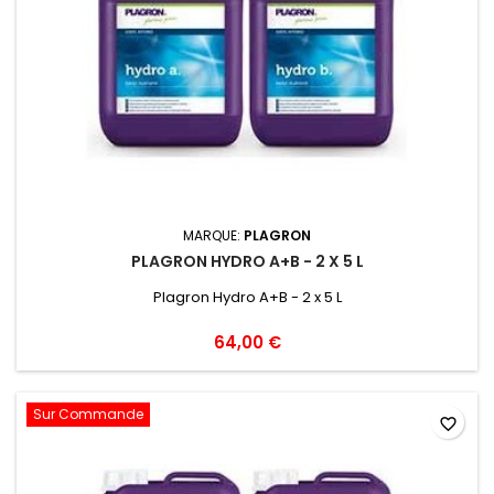
MARQUE:
PLAGRON
PLAGRON HYDRO A+B - 2 X 5 L
Plagron Hydro A+B - 2 x 5 L
64,00 €
Sur Commande
favorite_border