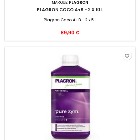
MARQUE:
PLAGRON
PLAGRON COCO A+B - 2 X 10 L
Plagron Coco A+B - 2 x 5 L
89,90 €
favorite_border