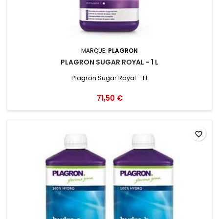
MARQUE:
PLAGRON
PLAGRON SUGAR ROYAL - 1 L
Plagron Sugar Royal - 1 L
71,50 €
favorite_border