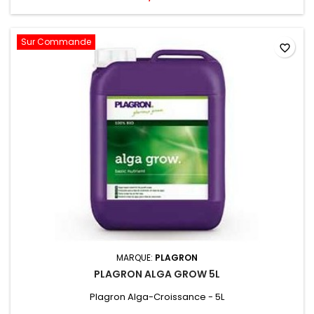
Sur Commande
favorite_border
MARQUE:
PLAGRON
PLAGRON ALGA GROW 5L
Plagron Alga-Croissance - 5L