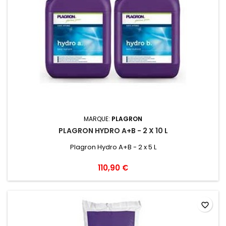
MARQUE:
PLAGRON
PLAGRON HYDRO A+B - 2 X 10 L
Plagron Hydro A+B - 2 x 5 L
110,90 €
favorite_border