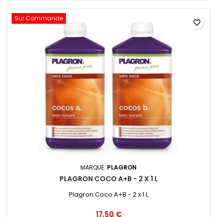
Sur Commande
favorite_border
MARQUE:
PLAGRON
PLAGRON COCO A+B - 2 X 1 L
Plagron Coco A+B - 2 x 1 L
17,50 €