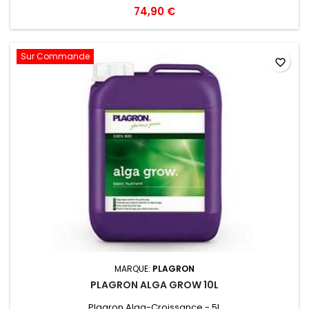
74,90 €
Sur Commande
favorite_border
MARQUE:
PLAGRON
PLAGRON ALGA GROW 10L
Plagron Alga-Croissance - 5L