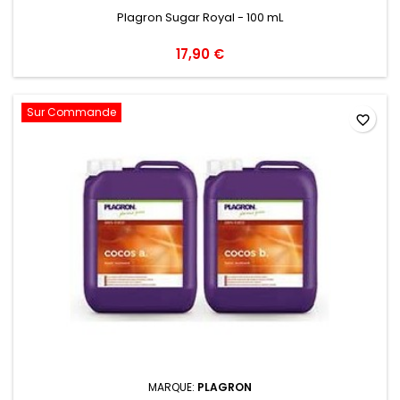
Plagron Sugar Royal - 100 mL
17,90 €
Sur Commande
favorite_border
MARQUE:
PLAGRON