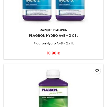
MARQUE:
PLAGRON
PLAGRON HYDRO A+B - 2 X 1 L
Plagron Hydro A+B - 2 x 1 L
18,90 €
favorite_border