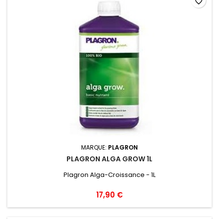
favorite_border
MARQUE:
PLAGRON
PLAGRON ALGA GROW 1L
Plagron Alga-Croissance - 1L
17,90 €