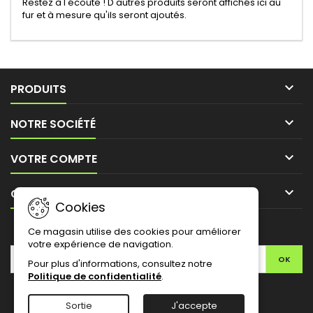
Restez à l'écoute ! D'autres produits seront affichés ici au
fur et à mesure qu'ils seront ajoutés.

PRODUITS

NOTRE SOCIÉTÉ

VOTRE COMPTE

CONTACT
Cookies
LETTRE D'INFORMATIONS
Ce magasin utilise des cookies pour améliorer
votre expérience de navigation.
Pour plus d'informations, consultez notre
Politique de confidentialité
.
Facebook
Twitter
YouTube
Pinterest
Instagram
Sortie
J'accepte