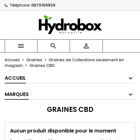
Téléphone:
0673159939
×
×
×
×
Mes listes
((modalTitle))
Créer une liste d'envies
Connexion
Créer une nouvelle liste
add_circle_outline
((confirmMessage))
Vous devez être connecté pour ajouter des produits
Nom de la liste d'envies
à votre liste d'envies.



((cancelText))
((modalDeleteText))
Annuler
Connexion
Accueil
Graines
Graines de Collections seulement en
Annuler
Créer une liste d'envies
magasin
Graines CBD
ACCUEIL
MARQUES
GRAINES CBD
Aucun produit disponible pour le moment