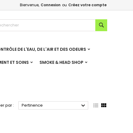
Bienvenue,
Connexion
ou
Créez votre compte
×
×
×
×
Rechercher
NTRÔLE DE L'EAU, DE L'AIR ET DES ODEURS
)
n
MENT ET SOINS
SMOKE & HEAD SHOP
s



ier par :
Pertinence