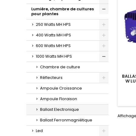
Toggle
Lumière, chambre de cultures
pour plantes
Toggle
250 Watts MH HPS
Toggle
400 Watts MH HPS
Toggle
600 Watts MH HPS
Toggle
1000 Watts MH HPS
Toggle
Chambre de culture
BALLA
Réflecteurs
W LU
Toggle
Ampoule Croissance
Ampoule Floraison
Ballast Electronique
Affichage 
Ballast Ferronmagniétique
Led