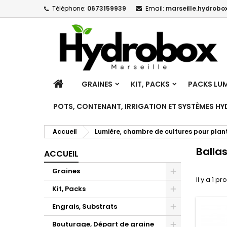
Téléphone:
0673159939
Email:
marseille.hydrobox
M
(
C
C
add_circle_outline
((
Vo
No
d'e
ACCUEIL
GRAINES
KIT, PACKS
PACKS LUM
POTS, CONTENANT, IRRIGATION ET SYSTÈMES H
Accueil
Lumière, chambre de cultures pour plan
Balla
ACCUEIL
Graines
Il y a 1 pr
Toggle
Kit, Packs
Toggle
Engrais, Substrats
Toggle
Bouturage, Départ de graine