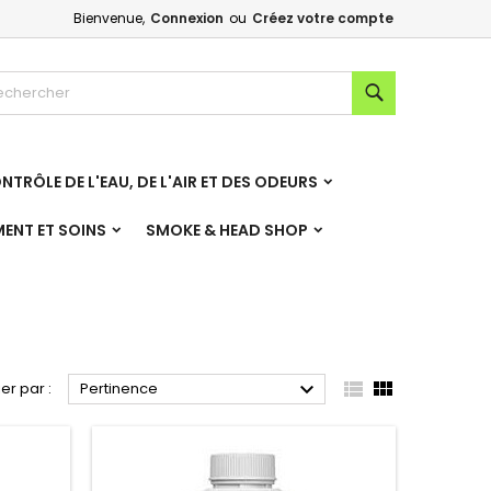
Bienvenue,
Connexion
ou
Créez votre compte
×
×
×
×
Rechercher
NTRÔLE DE L'EAU, DE L'AIR ET DES ODEURS
)
n
MENT ET SOINS
SMOKE & HEAD SHOP
s



ier par :
Pertinence