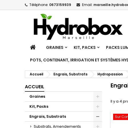
Téléphone:
0673159939
Email:
marseille.hydrobox
M
(
C
C
add_circle_outline
((
Vo
No
d'e
ACCUEIL
GRAINES
KIT, PACKS
PACKS LUM
POTS, CONTENANT, IRRIGATION ET SYSTÈMES H
Accueil
Engrais, Substrats
Hydropassion
Engra
ACCUEIL
Graines
Il y a 4 p
Toggle
Kit, Packs
Toggle
Engrais, Substrats
Sur C
Toggle
Substrats, Amendements