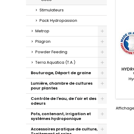
Stimulateurs
Pack Hydropassion
Metrop
Toggle
Plagron
Toggle
Powder Feeding
Toggle
Terra Aquatica (T.A.)
HYDR
Toggle
Bouturage, Départ de graine
Hy
Toggle
Lumière, chambre de cultures
pour plantes
Toggle
Contrôle de l'eau, de l'air et des
odeurs
Toggle
Affichage
Pots, contenant, irrigation et
systèmes hydroponique
Toggle
Accessoires pratique de culture,
Traitement et soins