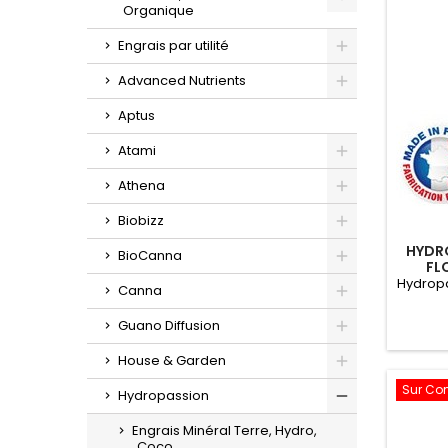
Organique
Toggle
Engrais par utilité
Toggle
Advanced Nutrients
Toggle
Aptus
Atami
Toggle
Athena
Toggle
Biobizz
Toggle
HYDR
BioCanna
FL
Toggle
Hydropa
Canna
Toggle
Guano Diffusion
Toggle
House & Garden
Toggle
Sur C
Hydropassion
Toggle
Engrais Minéral Terre, Hydro,
Coco