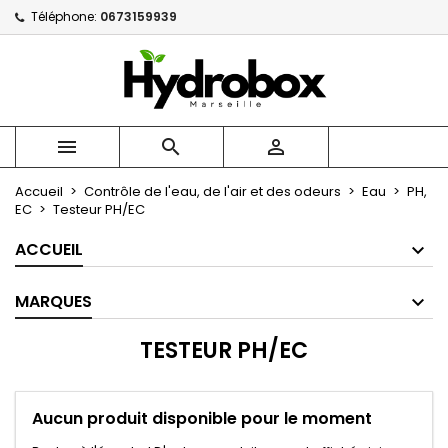
Téléphone:
0673159939
×
×
×
×
Mes listes
((modalTitle))
Créer une liste d'envies
Connexion
Créer une nouvelle liste
add_circle_outline
((confirmMessage))
Vous devez être connecté pour ajouter des produits
Nom de la liste d'envies
à votre liste d'envies.



((cancelText))
((modalDeleteText))
Annuler
Connexion
Accueil
Contrôle de l'eau, de l'air et des odeurs
Eau
PH,
Annuler
Créer une liste d'envies
EC
Testeur PH/EC
ACCUEIL
MARQUES
TESTEUR PH/EC
Aucun produit disponible pour le moment