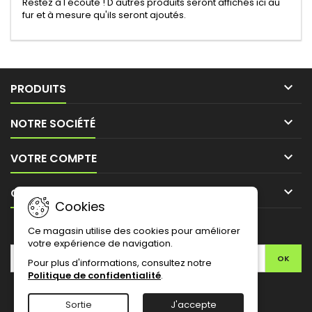
Restez à l'écoute ! D'autres produits seront affichés ici au
fur et à mesure qu'ils seront ajoutés.

PRODUITS

NOTRE SOCIÉTÉ

VOTRE COMPTE

CONTACT
Cookies
LETTRE D'INFORMATIONS
Ce magasin utilise des cookies pour améliorer
votre expérience de navigation.
Pour plus d'informations, consultez notre
Politique de confidentialité
.
Facebook
Twitter
YouTube
Pinterest
Instagram
Sortie
J'accepte