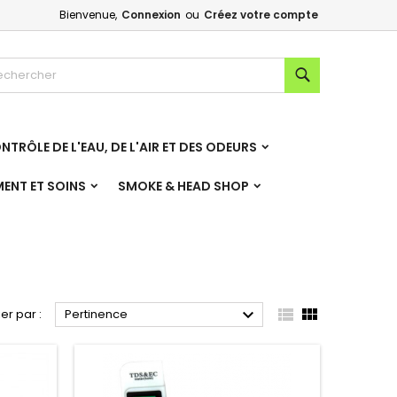
Bienvenue,
Connexion
ou
Créez votre compte
×
×
×
×
Rechercher
NTRÔLE DE L'EAU, DE L'AIR ET DES ODEURS
)
n
MENT ET SOINS
SMOKE & HEAD SHOP
s



ier par :
Pertinence