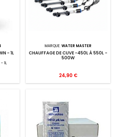
N
MARQUE:
WATER MASTER
N - 1L
CHAUFFAGE DE CUVE -450L À 550L -
500W
- 1L
24,90 €