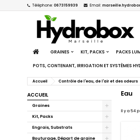
Téléphone:
0673159939
Email:
marseille.hydrobox
M
(
C
C
add_circle_outline
((
Vo
No
d'e
ACCUEIL
GRAINES
KIT, PACKS
PACKS LUM
POTS, CONTENANT, IRRIGATION ET SYSTÈMES H
Accueil
Contrôle de l'eau, de l'air et des odeurs
Eau
ACCUEIL
Graines
Il y a 54 
Toggle
Kit, Packs
Toggle
Engrais, Substrats
Toggle
Bouturage, Départ de graine