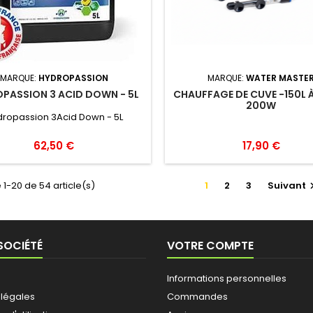
MARQUE:
HYDROPASSION
MARQUE:
WATER MASTE
PASSION 3 ACID DOWN - 5L
CHAUFFAGE DE CUVE -150L À
200W
ropassion 3Acid Down - 5L
62,50 €
17,90 €
 1-20 de 54 article(s)
1
2
3
Suivant
SOCIÉTÉ
VOTRE COMPTE
Informations personnelles
 légales
Commandes