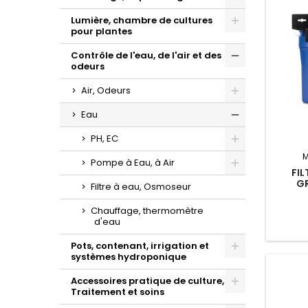
Toggle
Lumière, chambre de cultures
pour plantes
Toggle
Contrôle de l'eau, de l'air et des
odeurs
Toggle
Air, Odeurs
Toggle
Eau
Toggle
PH, EC
Toggle
M
Pompe à Eau, à Air
FIL
Toggle
G
Filtre à eau, Osmoseur
Chauffage, thermomètre
d'eau
Pots, contenant, irrigation et
systèmes hydroponique
Toggle
Accessoires pratique de culture,
Traitement et soins
Toggle