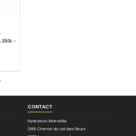
R
 250L -

CONTACT
Hydrobox-Marseille
2165 Chemin du val des fleurs