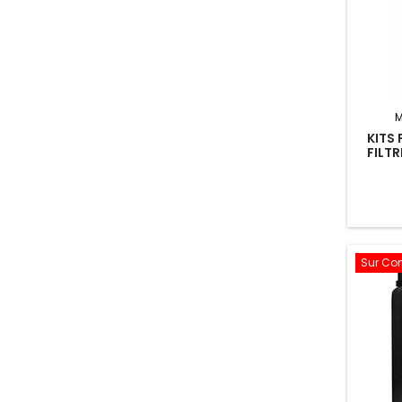
M
KITS
FILTR
T
Sur C