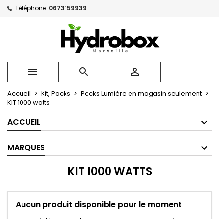
Téléphone:
0673159939
×
×
×
×
Mes listes
((modalTitle))
Créer une liste d'envies
Connexion
Créer une nouvelle liste
add_circle_outline
((confirmMessage))
Vous devez être connecté pour ajouter des produits
Nom de la liste d'envies
à votre liste d'envies.



((cancelText))
((modalDeleteText))
Annuler
Connexion
Accueil
Kit, Packs
Packs Lumière en magasin seulement
Annuler
Créer une liste d'envies
KIT 1000 watts
ACCUEIL
MARQUES
KIT 1000 WATTS
Aucun produit disponible pour le moment