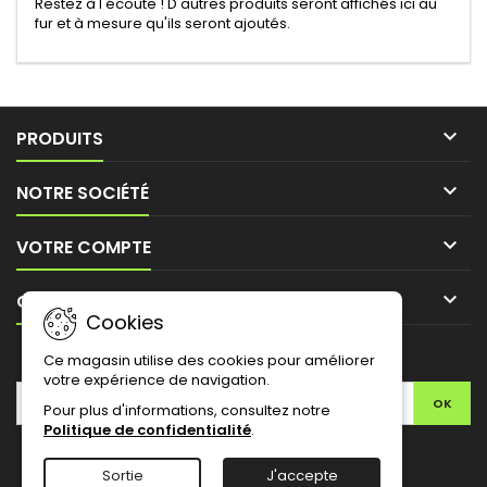
Restez à l'écoute ! D'autres produits seront affichés ici au
fur et à mesure qu'ils seront ajoutés.

PRODUITS

NOTRE SOCIÉTÉ

VOTRE COMPTE

CONTACT
Cookies
LETTRE D'INFORMATIONS
Ce magasin utilise des cookies pour améliorer
votre expérience de navigation.
Pour plus d'informations, consultez notre
Politique de confidentialité
.
Facebook
Twitter
YouTube
Pinterest
Instagram
Sortie
J'accepte