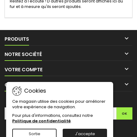
Restez à l'écoute ! D'autres produits seront affichés ici au
fur et à mesure qu'ils seront ajoutés.

PRODUITS

NOTRE SOCIÉTÉ

VOTRE COMPTE

CONTACT
Cookies
LETTRE D'INFORMATIONS
Ce magasin utilise des cookies pour améliorer
votre expérience de navigation.
Pour plus d'informations, consultez notre
Politique de confidentialité
.
Facebook
Twitter
YouTube
Pinterest
Instagram
Sortie
J'accepte