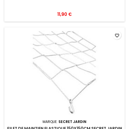
11,90 €
favorite_border
MARQUE:
SECRET JARDIN
FILET DE MAINTIEN ELASTIQUE 150X150CM SECRET JARDIN