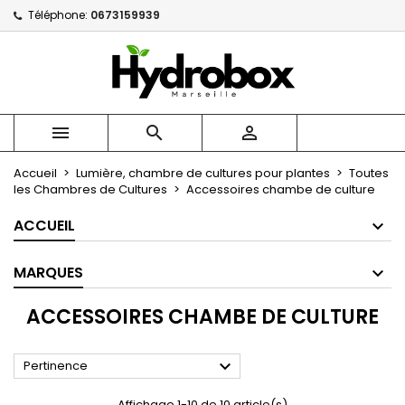
Téléphone:
0673159939
×
×
×
×
Mes listes
((modalTitle))
Créer une liste d'envies
Connexion
Créer une nouvelle liste
add_circle_outline
((confirmMessage))
Vous devez être connecté pour ajouter des produits
Nom de la liste d'envies
à votre liste d'envies.



((cancelText))
((modalDeleteText))
Annuler
Connexion
Accueil
Lumière, chambre de cultures pour plantes
Toutes
Annuler
Créer une liste d'envies
les Chambres de Cultures
Accessoires chambe de culture
ACCUEIL
MARQUES
ACCESSOIRES CHAMBE DE CULTURE

Pertinence
Affichage 1-10 de 10 article(s)