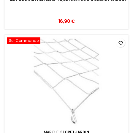
16,90 €
Sur Commande
favorite_border
MARQUE:
SECRET JARDIN