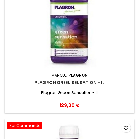
MARQUE:
PLAGRON
PLAGRON GREEN SENSATION - 1L
Plagron Green Sensation - 1L
129,00 €
Sur Commande
favorite_border