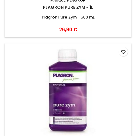
MARQUE:
PLAGRON
PLAGRON PURE ZYM - 1L
Plagron Pure Zym - 500 mL
26,90 €
favorite_border