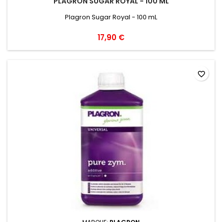
PLAGRON SUGAR ROYAL - 100 ML
Plagron Sugar Royal - 100 mL
17,90 €
favorite_border