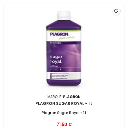
favorite_border
MARQUE:
PLAGRON
PLAGRON SUGAR ROYAL - 1 L
Plagron Sugar Royal - 1 L
71,50 €