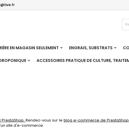
@live.fr
es listes
(modalTitle))
réer une liste d'envies
onnexion
Créer une nouvelle liste
confirmMessage))
us devez être connecté pour ajouter des produits à votre liste
m de la liste d'envies
nvies.
IÈRE EN MAGASIN SEULEMENT
ENGRAIS, SUBSTRATS
CO
((cancelText))
((modalDeleteText)
Annuler
Connexio
YDROPONIQUE
ACCESSOIRES PRATIQUE DE CULTURE, TRAITE
Annuler
Créer une liste d'envie
el PrestaShop.
Rendez-vous sur le
blog e-commerce de PrestaShop
 d'un site d'e-commerce.