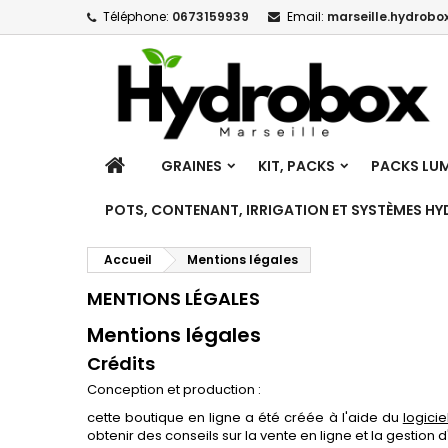
Téléphone:
0673159939
Email:
marseille.hydrobox
M
(
C
C
add_circle_outline
((
Vo
No
d'e
ACCUEIL
GRAINES
KIT, PACKS
PACKS LUM
POTS, CONTENANT, IRRIGATION ET SYSTÈMES H
Accueil
Mentions légales
MENTIONS LÉGALES
Mentions légales
Crédits
Conception et production :
cette boutique en ligne a été créée à l'aide du
logici
obtenir des conseils sur la vente en ligne et la gestion