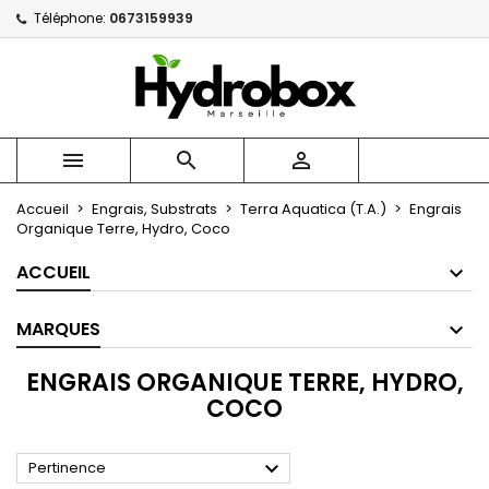
Téléphone:
0673159939
×
×
×
×
Mes listes
((modalTitle))
Créer une liste d'envies
Connexion
Créer une nouvelle liste
add_circle_outline
((confirmMessage))
Vous devez être connecté pour ajouter des produits
Nom de la liste d'envies
à votre liste d'envies.



((cancelText))
((modalDeleteText))
Annuler
Connexion
Accueil
Engrais, Substrats
Terra Aquatica (T.A.)
Engrais
Annuler
Créer une liste d'envies
Organique Terre, Hydro, Coco
ACCUEIL
MARQUES
ENGRAIS ORGANIQUE TERRE, HYDRO,
COCO

Pertinence