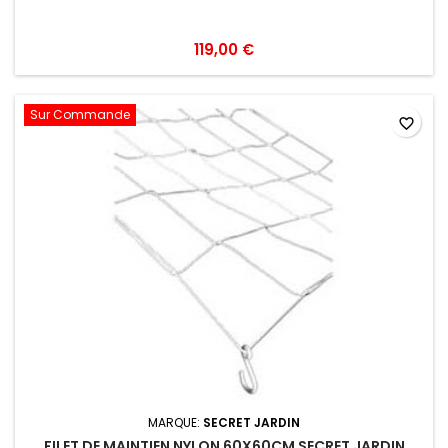
119,00 €
Sur Commande
favorite_border
MARQUE:
SECRET JARDIN
FILET DE MAINTIEN NYLON 60X60CM SECRET JARDIN