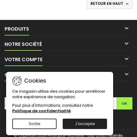
RETOUR EN HAUT


PRODUITS

NOTRE SOCIÉTÉ

VOTRE COMPTE

CONTACT
Cookies
LETTRE D'INFORMATIONS
Ce magasin utilise des cookies pour améliorer
votre expérience de navigation.
Pour plus d'informations, consultez notre
Politique de confidentialité
.
Facebook
Twitter
YouTube
Pinterest
Instagram
Sortie
J'accepte
© Copyright 2026 Hydrobox-Marseille. Tous droits réservés.