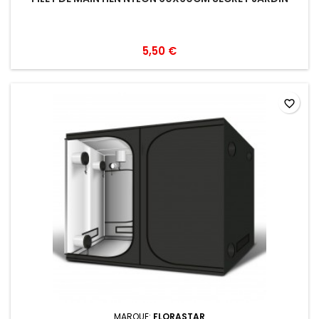
5,50 €
favorite_border
MARQUE:
FLORASTAR