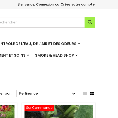
Bienvenue,
Connexion
ou
Créez votre compte
×
×
×
×
Rechercher
NTRÔLE DE L'EAU, DE L'AIR ET DES ODEURS
)
n
MENT ET SOINS
SMOKE & HEAD SHOP
s



ier par :
Pertinence
Sur Commande