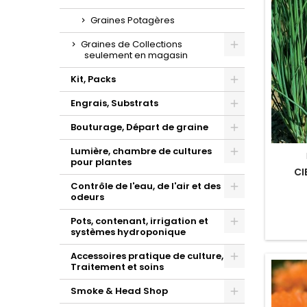
Graines Potagères
Graines de Collections
seulement en magasin
Toggle
Kit, Packs
Toggle
Engrais, Substrats
Toggle
Bouturage, Départ de graine
Toggle
Lumière, chambre de cultures
pour plantes
Toggle
CI
Contrôle de l'eau, de l'air et des
odeurs
Toggle
Pots, contenant, irrigation et
systèmes hydroponique
Toggle
Accessoires pratique de culture,
Traitement et soins
Toggle
Smoke & Head Shop