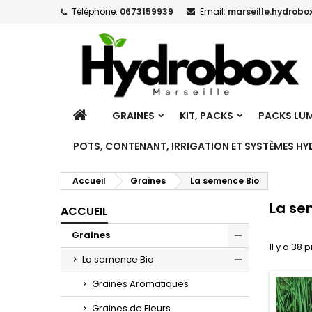
Téléphone:
0673159939
Email:
marseille.hydrobox
M
(
C
C
add_circle_outline
((
Vo
No
d'e
ACCUEIL
GRAINES
KIT, PACKS
PACKS LUM
POTS, CONTENANT, IRRIGATION ET SYSTÈMES H
Accueil
Graines
La semence Bio
La se
ACCUEIL
Graines
Il y a 38 
Toggle
La semence Bio
Toggle
Graines Aromatiques
Graines de Fleurs