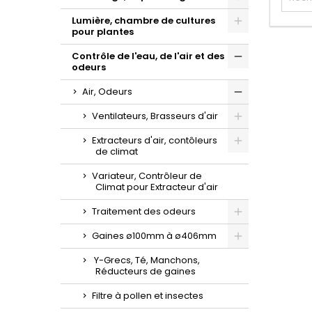
Toggle
Lumière, chambre de cultures
pour plantes
Toggle
Contrôle de l'eau, de l'air et des
odeurs
Toggle
Air, Odeurs
Toggle
Ventilateurs, Brasseurs d'air
Toggle
Extracteurs d'air, contôleurs
de climat
Toggle
Variateur, Contrôleur de
Climat pour Extracteur d'air
Traitement des odeurs
Toggle
Gaines ø100mm à ø406mm
Toggle
Y-Grecs, Té, Manchons,
Réducteurs de gaines
Filtre à pollen et insectes