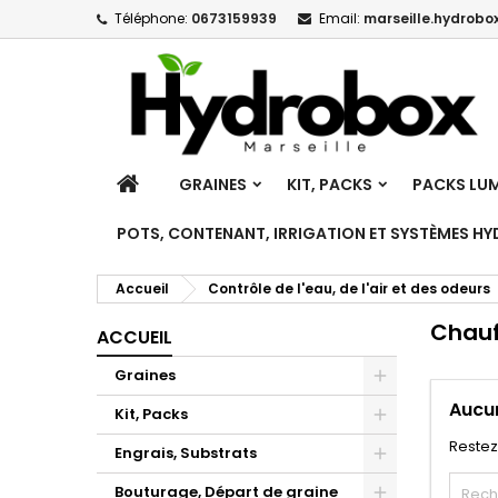
Téléphone:
0673159939
Email:
marseille.hydrobox
M
(
C
C
add_circle_outline
((
Vo
No
d'e
ACCUEIL
GRAINES
KIT, PACKS
PACKS LUM
POTS, CONTENANT, IRRIGATION ET SYSTÈMES H
Accueil
Contrôle de l'eau, de l'air et des odeurs
Chauf
ACCUEIL
Graines
Toggle
Aucun
Kit, Packs
Toggle
Restez 
Engrais, Substrats
Toggle
Bouturage, Départ de graine