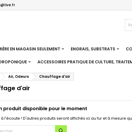
@live.fr
es listes
(modalTitle))
réer une liste d'envies
onnexion
Créer une nouvelle liste
confirmMessage))
us devez être connecté pour ajouter des produits à votre liste
m de la liste d'envies
nvies.
IÈRE EN MAGASIN SEULEMENT
ENGRAIS, SUBSTRATS
CO
((cancelText))
((modalDeleteText)
Annuler
Connexio
YDROPONIQUE
ACCESSOIRES PRATIQUE DE CULTURE, TRAITE
Annuler
Créer une liste d'envie
Air, Odeurs
Chauffage d'air
fage d'air
 produit disponible pour le moment
à l'écoute ! D'autres produits seront affichés ici au fur et à mesure qu'
Rechercher