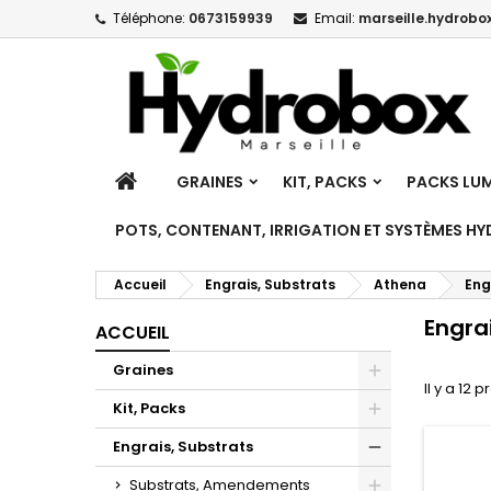
Téléphone:
0673159939
Email:
marseille.hydrobox
M
(
C
C
add_circle_outline
((
Vo
No
d'e
ACCUEIL
GRAINES
KIT, PACKS
PACKS LUM
POTS, CONTENANT, IRRIGATION ET SYSTÈMES H
Accueil
Engrais, Substrats
Athena
Eng
Engra
ACCUEIL
Graines
Il y a 12 p
Toggle
Kit, Packs
Toggle
Engrais, Substrats
Toggle
Substrats, Amendements