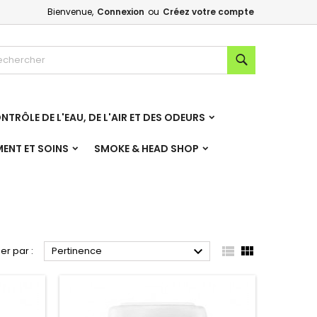
Bienvenue,
Connexion
ou
Créez votre compte
×
×
×
×
Rechercher
NTRÔLE DE L'EAU, DE L'AIR ET DES ODEURS
)
n
MENT ET SOINS
SMOKE & HEAD SHOP
s



ier par :
Pertinence