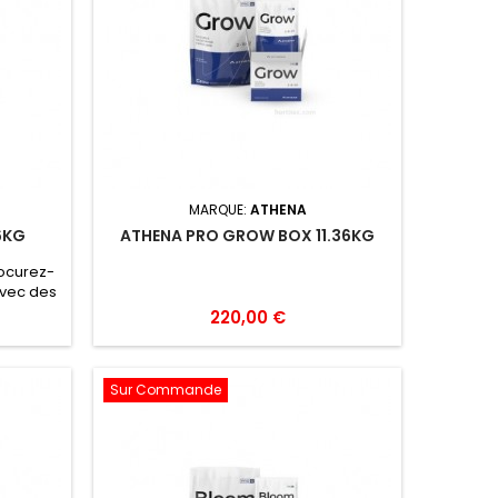
MARQUE:
ATHENA
6KG
ATHENA PRO GROW BOX 11.36KG
ocurez-
avec des
lons. ·
220,00 €
oir avec
t les
gitant,
Sur Commande
liser. ·
taire
nt la