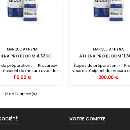
MARQUE:
ATHENA
MARQUE:
ATHENA
HENA PRO BLOOM 4.53KG
ATHENA PRO BLOOM 11.
 de préparation : · Procurez-
Étapes de préparation : · Pr
n récipient de mesure avec des
vous un récipient de mesure 
ations précises en gallons. ·
graduations précises en gal
110,00 €
200,00 €
sez la moitié du réservoir avec
Remplissez la moitié du réserv
’eau. · Verser lentement les
de l’eau. · Verser lentemen
lés dans l’eau tout en agitant,
granulés dans l’eau tout en a
1-12 de 12 article(s)
en mélanger pour solubiliser. ·
puis bien mélanger pour solubi
tez de l’eau supplémentaire
Ajoutez de l’eau supplémen
qu’à atteindre exactement la
jusqu’à atteindre exacteme
marque de 12,5...
marque de 12,5...
SOCIÉTÉ
VOTRE COMPTE