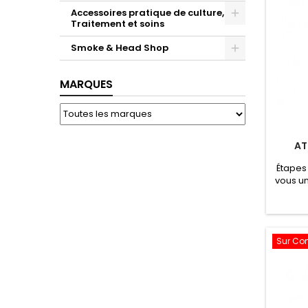
Accessoires pratique de culture,
Traitement et soins
Toggle
Smoke & Head Shop
Toggle
MARQUES
AT
Étapes
vous u
gradu
Remplis
de l
granu
Sur C
puis bi
Ajou
jus