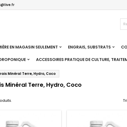
@live.fr
es listes
(modalTitle))
réer une liste d'envies
onnexion
Créer une nouvelle liste
confirmMessage))
us devez être connecté pour ajouter des produits à votre liste
m de la liste d'envies
nvies.
IÈRE EN MAGASIN SEULEMENT
ENGRAIS, SUBSTRATS
CO
((cancelText))
((modalDeleteText)
Annuler
Connexio
YDROPONIQUE
ACCESSOIRES PRATIQUE DE CULTURE, TRAITE
Annuler
Créer une liste d'envie
rais Minéral Terre, Hydro, Coco
is Minéral Terre, Hydro, Coco
roduits.
Tr