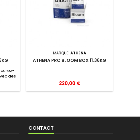
MARQUE:
ATHENA
36KG
ATHENA PRO BLOOM BOX 11.36KG
ocurez-
avec des
lons. ·
220,00 €
oir avec
t les
gitant,
liser. ·
taire
nt la
CONTACT