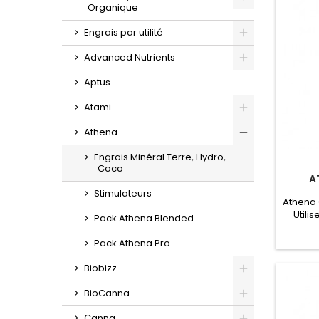
Organique
Toggle
Engrais par utilité
Toggle
Advanced Nutrients
Toggle
Aptus
Atami
Toggle
Athena
Toggle
Engrais Minéral Terre, Hydro,
Coco
A
Stimulateurs
Athena 
Utili
Pack Athena Blended
prop
boutei
Pack Athena Pro
égales 
ma
Biobizz
appropr
Toggle
CE et
BioCanna
foncti
Toggle
Canna