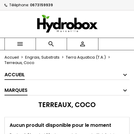
Téléphone:
0673159939
×
×
×
×
Mes listes
((modalTitle))
Créer une liste d'envies
Connexion
Créer une nouvelle liste
add_circle_outline
((confirmMessage))
Vous devez être connecté pour ajouter des produits
Nom de la liste d'envies
à votre liste d'envies.



((cancelText))
((modalDeleteText))
Annuler
Connexion
Accueil
Engrais, Substrats
Terra Aquatica (T.A.)
Annuler
Créer une liste d'envies
Terreaux, Coco
ACCUEIL
MARQUES
TERREAUX, COCO
Aucun produit disponible pour le moment