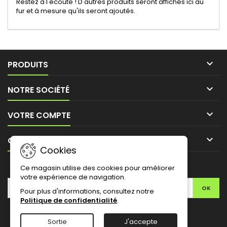
Restez à l'écoute ! D'autres produits seront affichés ici au
fur et à mesure qu'ils seront ajoutés.

PRODUITS

NOTRE SOCIÉTÉ

VOTRE COMPTE

CONTACT
Cookies
LETTRE D'INFORMATIONS
Ce magasin utilise des cookies pour améliorer
votre expérience de navigation.
Pour plus d'informations, consultez notre
Politique de confidentialité
.
Facebook
Twitter
YouTube
Pinterest
Instagram
Sortie
J'accepte