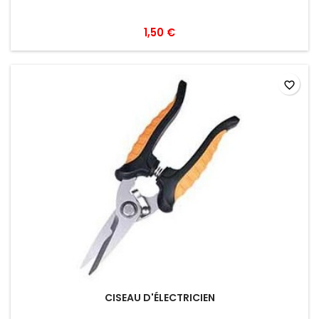
1,50 €
favorite_border
CISEAU D'ÉLECTRICIEN