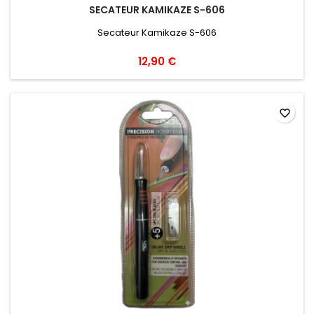
SECATEUR KAMIKAZE S-606
Secateur Kamikaze S-606
12,90 €
favorite_border