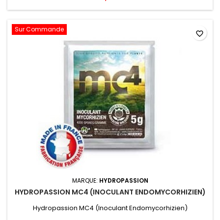
Sur Commande
favorite_border
MARQUE:
HYDROPASSION
HYDROPASSION MC4 (INOCULANT ENDOMYCORHIZIEN)
Hydropassion MC4 (Inoculant Endomycorhizien)