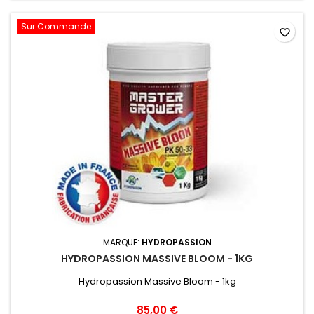
Sur Commande
favorite_border
MARQUE:
HYDROPASSION
HYDROPASSION MASSIVE BLOOM - 1KG
Hydropassion Massive Bloom - 1kg
85,00 €