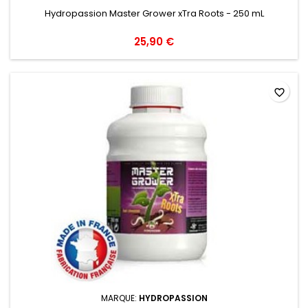
Hydropassion Master Grower xTra Roots - 250 mL
25,90 €
favorite_border
MARQUE:
HYDROPASSION