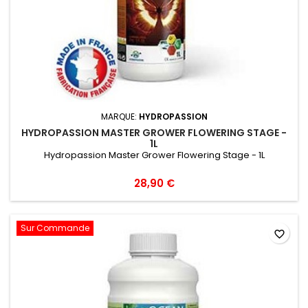
MARQUE:
HYDROPASSION
HYDROPASSION MASTER GROWER FLOWERING STAGE -
1L
Hydropassion Master Grower Flowering Stage - 1L
28,90 €
Sur Commande
favorite_border