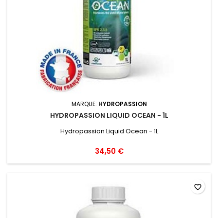
MARQUE:
HYDROPASSION
HYDROPASSION LIQUID OCEAN - 1L
Hydropassion Liquid Ocean - 1L
34,50 €
favorite_border