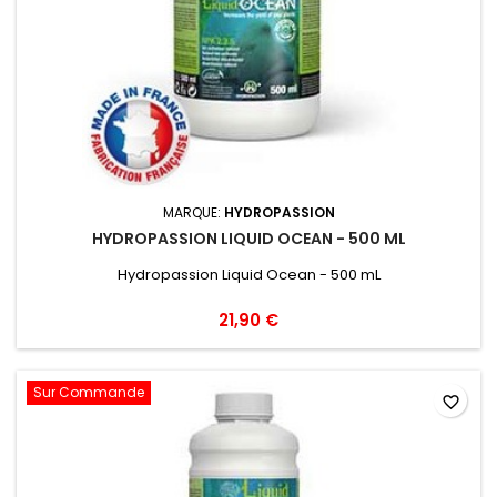
MARQUE:
HYDROPASSION
HYDROPASSION LIQUID OCEAN - 500 ML
Hydropassion Liquid Ocean - 500 mL
21,90 €
Sur Commande
favorite_border