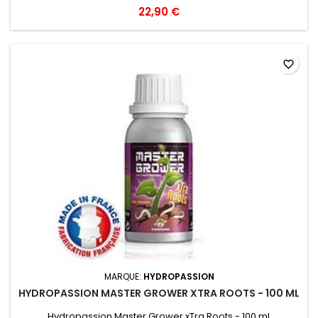
22,90 €
favorite_border
MARQUE:
HYDROPASSION
HYDROPASSION MASTER GROWER XTRA ROOTS - 100 ML
Hydropassion Master Grower xTra Roots - 100 mL