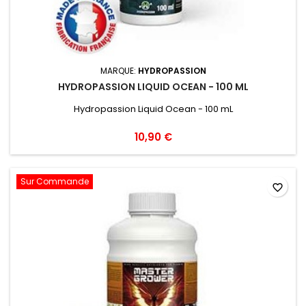
MARQUE:
HYDROPASSION
HYDROPASSION LIQUID OCEAN - 100 ML
Hydropassion Liquid Ocean - 100 mL
10,90 €
Sur Commande
favorite_border