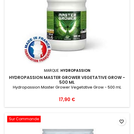
MARQUE:
HYDROPASSION
HYDROPASSION MASTER GROWER VEGETATIVE GROW -
500 ML
Hydropassion Master Grower Vegetative Grow - 500 mL
17,90 €
Sur Commande
favorite_border