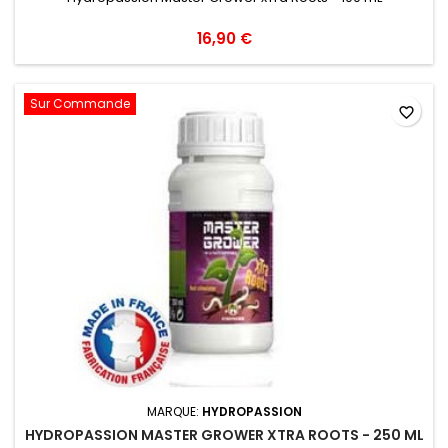
16,90 €
Sur Commande
favorite_border
MARQUE:
HYDROPASSION
HYDROPASSION MASTER GROWER XTRA ROOTS - 250 ML