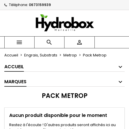
Téléphone:
0673159939
×
×
×
×
Mes listes
((modalTitle))
Créer une liste d'envies
Connexion
Créer une nouvelle liste
add_circle_outline
((confirmMessage))
Vous devez être connecté pour ajouter des produits
Nom de la liste d'envies
à votre liste d'envies.



((cancelText))
((modalDeleteText))
Annuler
Connexion
Accueil
Engrais, Substrats
Metrop
Pack Metrop
Annuler
Créer une liste d'envies
ACCUEIL
MARQUES
PACK METROP
Aucun produit disponible pour le moment
Restez à l'écoute ! D'autres produits seront affichés ici au