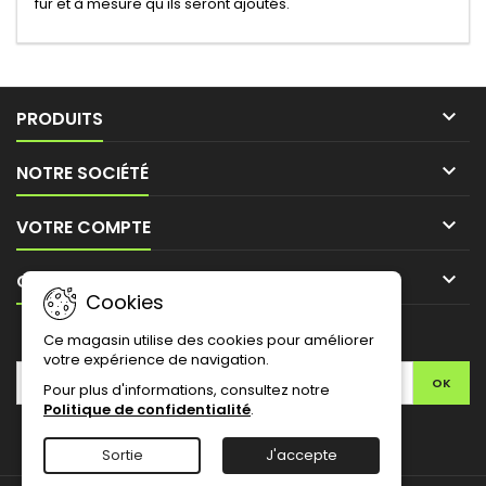
fur et à mesure qu'ils seront ajoutés.

PRODUITS

NOTRE SOCIÉTÉ

VOTRE COMPTE

CONTACT
Cookies
LETTRE D'INFORMATIONS
Ce magasin utilise des cookies pour améliorer
votre expérience de navigation.
Pour plus d'informations, consultez notre
Politique de confidentialité
.
Facebook
Twitter
YouTube
Pinterest
Instagram
Sortie
J'accepte