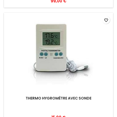
99,00 €
favorite_border
THERMO HYGROMÈTRE AVEC SONDE