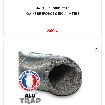
MARQUE:
PHONIC-TRAP
GAINE RENFORCÉ Ø100 / 1 MÈTRE
2,90 €
favorite_border