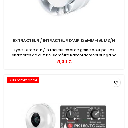
EXTRACTEUR / INTRACTEUR D'AIR 125MM-190M3/H
Type Extracteur / intracteur axial de gaine pour petites
chambres de culture Diamètre Raccordement sur gaine
ronde Ø 125 mm Débit d’air Débit nominal annoncé de
21,00 €
190 m³/h (valeur laboratoire, hors pertes de charge)
Puissance / alimentation Environ 20 W, alimentation 220–
240 V / 50–60 Hz, moteur axial une vitesse prévu pour un
Sur Commande
fonctionnement continu (vendu...
favorite_border