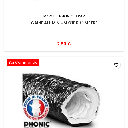
MARQUE:
PHONIC-TRAP
GAINE ALUMINIUM Ø100 / 1 MÈTRE
2,50 €
Sur Commande
favorite_border