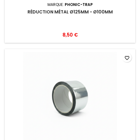
MARQUE:
PHONIC-TRAP
RÉDUCTION MÉTAL Ø125MM - Ø100MM
8,50 €
favorite_border