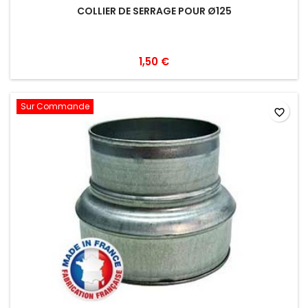
COLLIER DE SERRAGE POUR Ø125
1,50 €
Sur Commande
favorite_border