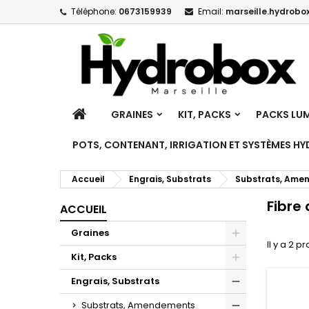
Téléphone:
0673159939
Email:
marseille.hydrobox
M
(
C
C
add_circle_outline
((
Vo
No
d'e
ACCUEIL
GRAINES
KIT, PACKS
PACKS LUM
POTS, CONTENANT, IRRIGATION ET SYSTÈMES H
Accueil
Engrais, Substrats
Substrats, Ame
Fibre
ACCUEIL
Graines
Il y a 2 pr
Toggle
Kit, Packs
Toggle
Engrais, Substrats
Toggle
Substrats, Amendements