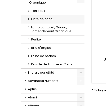
Organique
Toggle
Terreaux
Fibre de coco
Lombicompost, Guano,
amendement Organique
Perlite
Bille d'argiles
Laine de roches
U
Pastille de Tourbe et Coco
Engrais par utilité
Toggle
Advanced Nutrients
Toggle
Aptus
Affichage
Atami
Toggle
Athena