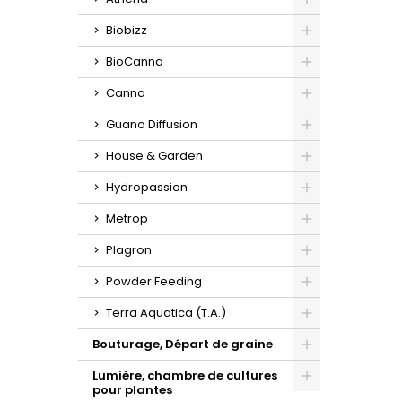
Toggle
Biobizz
Toggle
BioCanna
Toggle
Canna
Toggle
Guano Diffusion
Toggle
House & Garden
Toggle
Hydropassion
Toggle
Metrop
Toggle
Plagron
Toggle
Powder Feeding
Toggle
Terra Aquatica (T.A.)
Toggle
Bouturage, Départ de graine
Toggle
Lumière, chambre de cultures
pour plantes
Toggle