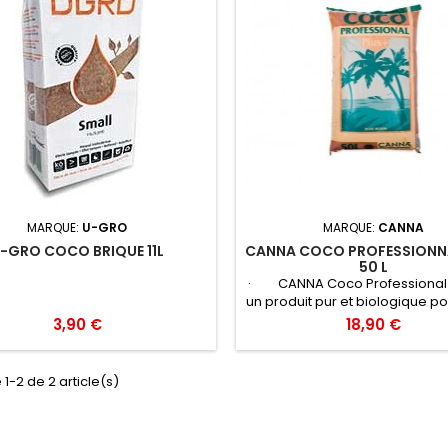
MARQUE:
U-GRO
MARQUE:
CANNA
-GRO COCO BRIQUE 11L
CANNA COCO PROFESSIONN
50 L
· CANNA Coco Professional P
un produit pur et biologique p
une structure homogène ; ce s
3,90 €
18,90 €
un effet tampon et élimine ai
effets secondaires de la cult
fibre de coco, en évitant que 
 1-2 de 2 article(s)
n'absorbe certains nutrime
CANNA utilise un processu
fabrication unique grâce a
CANNA Coco...