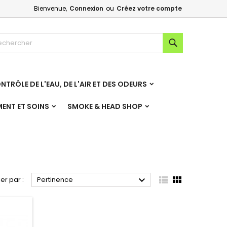
Bienvenue,
Connexion
ou
Créez votre compte
×
×
×
×
Rechercher
NTRÔLE DE L'EAU, DE L'AIR ET DES ODEURS
)
n
MENT ET SOINS
SMOKE & HEAD SHOP
s



ier par :
Pertinence