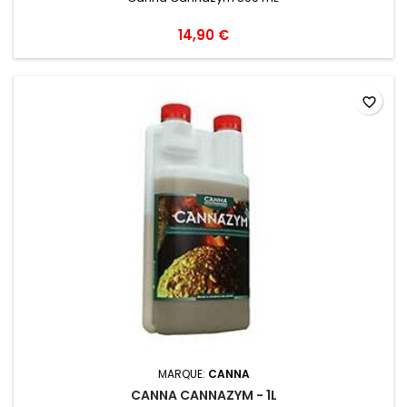
14,90 €
favorite_border
MARQUE:
CANNA
CANNA CANNAZYM - 1L