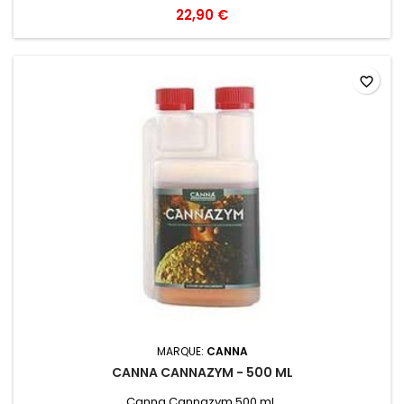
22,90 €
favorite_border
MARQUE:
CANNA
CANNA CANNAZYM - 500 ML
Canna Cannazym 500 mL