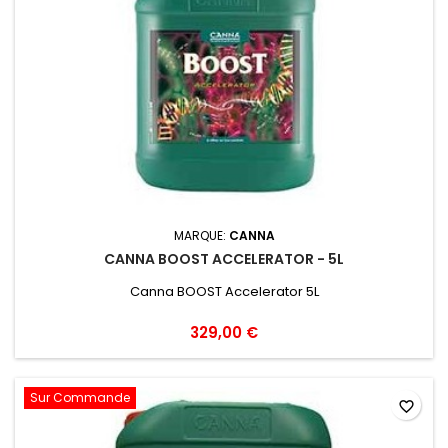
MARQUE:
CANNA
CANNA BOOST ACCELERATOR - 5L
Canna BOOST Accelerator 5L
329,00 €
Sur Commande
favorite_border