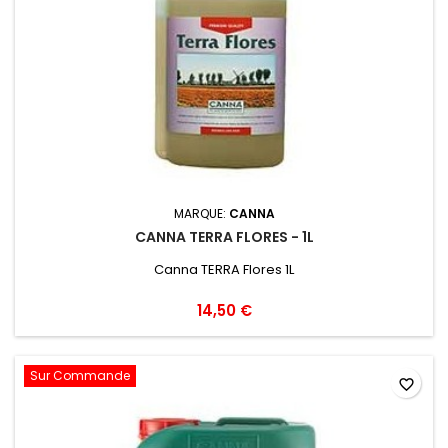
MARQUE:
CANNA
CANNA TERRA FLORES - 1L
Canna TERRA Flores 1L
14,50 €
Sur Commande
favorite_border