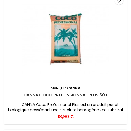
favorite_border
MARQUE:
CANNA
CANNA COCO PROFESSIONNAL PLUS 50 L
· CANNA Coco Professional Plus est un produit pur et
biologique possédant une structure homogène ; ce substrat
a un effet tampon et élimine ainsi les effets secondaires de la
18,90 €
culture sur fibre de coco, en évitant que celle-ci n'absorbe
certains nutriments. · CANNA utilise un processus de
fabrication unique grâce auquel CANNA Coco...