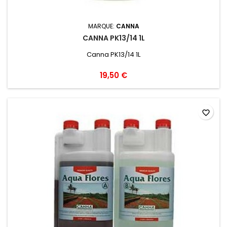
MARQUE:
CANNA
CANNA PK13/14 1L
Canna PK13/14 1L
19,50 €
favorite_border