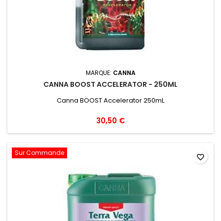
MARQUE:
CANNA
CANNA BOOST ACCELERATOR - 250ML
Canna BOOST Accelerator 250mL
30,50 €
Sur Commande
favorite_border