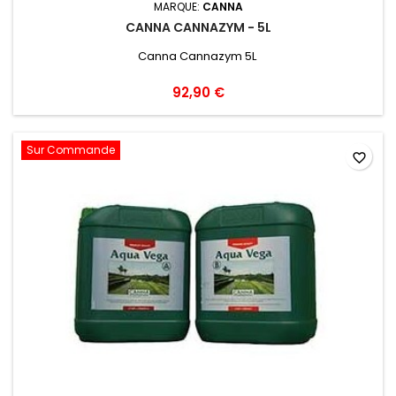
MARQUE:
CANNA
CANNA CANNAZYM - 5L
Canna Cannazym 5L
92,90 €
Sur Commande
favorite_border