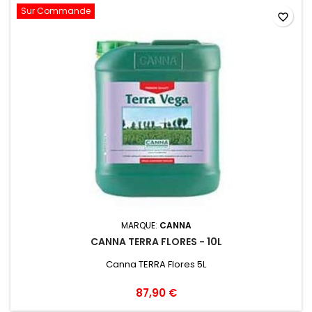
Sur Commande
favorite_border
MARQUE:
CANNA
CANNA TERRA FLORES - 10L
Canna TERRA Flores 5L
87,90 €