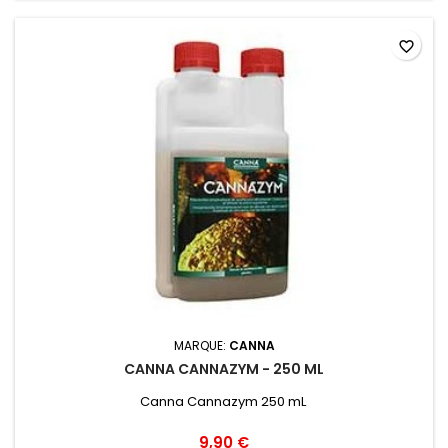
favorite_border
MARQUE:
CANNA
CANNA CANNAZYM - 250 ML
Canna Cannazym 250 mL
9,90 €