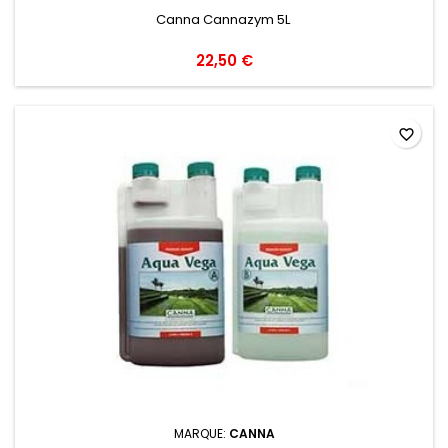
Canna Cannazym 5L
22,50 €
favorite_border
MARQUE:
CANNA