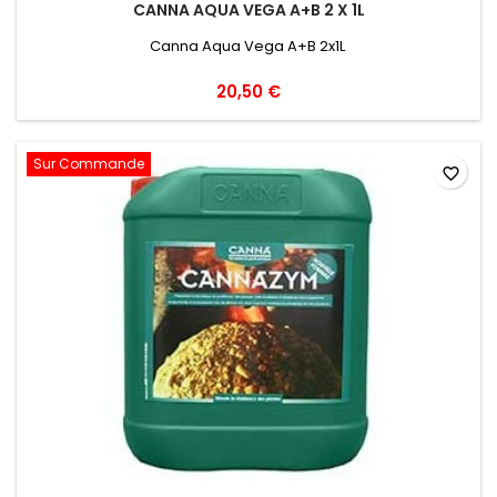
CANNA AQUA VEGA A+B 2 X 1L
Canna Aqua Vega A+B 2x1L
20,50 €
Sur Commande
favorite_border